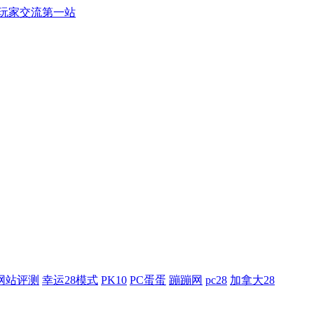
游戏玩家交流第一站
网站评测
幸运28模式
PK10
PC蛋蛋
蹦蹦网
pc28
加拿大28