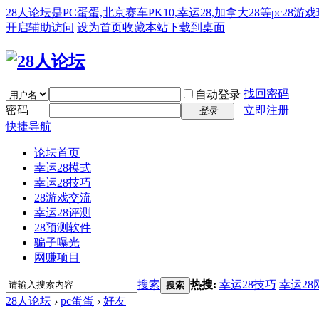
28人论坛是PC蛋蛋,北京赛车PK10,幸运28,加拿大28等pc28
开启辅助访问
设为首页
收藏本站
下载到桌面
找回密码
自动登录
密码
立即注册
登录
快捷导航
论坛首页
幸运28模式
幸运28技巧
28游戏交流
幸运28评测
28预测软件
骗子曝光
网赚项目
搜索
热搜:
幸运28技巧
幸运28
搜索
28人论坛
›
pc蛋蛋
›
好友