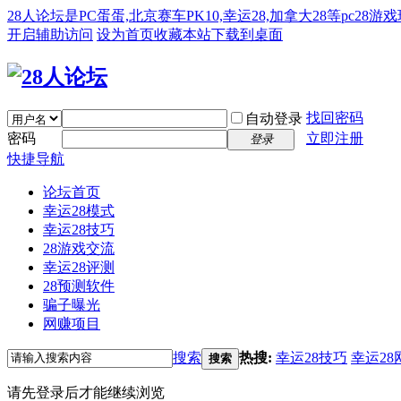
28人论坛是PC蛋蛋,北京赛车PK10,幸运28,加拿大28等pc28
开启辅助访问
设为首页
收藏本站
下载到桌面
找回密码
自动登录
密码
立即注册
登录
快捷导航
论坛首页
幸运28模式
幸运28技巧
28游戏交流
幸运28评测
28预测软件
骗子曝光
网赚项目
搜索
热搜:
幸运28技巧
幸运28
搜索
请先登录后才能继续浏览