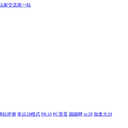
游戏玩家交流第一站
网站评测
幸运28模式
PK10
PC蛋蛋
蹦蹦网
pc28
加拿大28