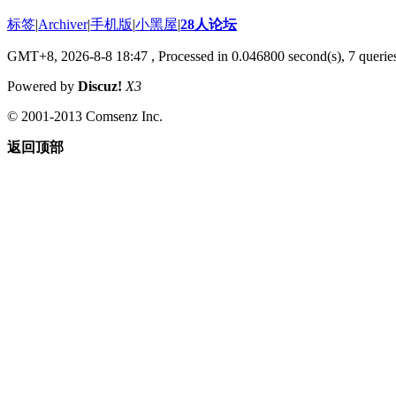
标签
|
Archiver
|
手机版
|
小黑屋
|
28人论坛
GMT+8, 2026-8-8 18:47
, Processed in 0.046800 second(s), 7 querie
Powered by
Discuz!
X3
© 2001-2013 Comsenz Inc.
返回顶部