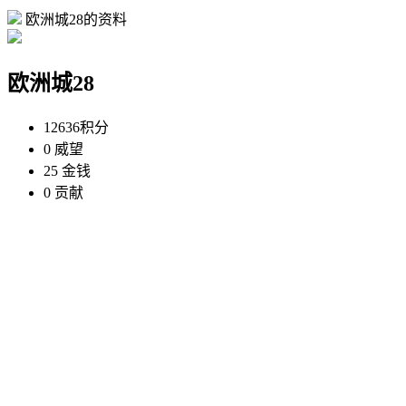
欧洲城28的资料
欧洲城28
12636
积分
0
威望
25
金钱
0
贡献