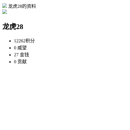
龙虎28的资料
龙虎28
12262
积分
0
威望
27
金钱
0
贡献