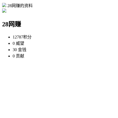
28网赚的资料
28网赚
12787
积分
0
威望
30
金钱
0
贡献