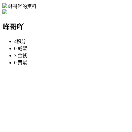
峰哥吖的资料
峰哥吖
4
积分
0
威望
3
金钱
0
贡献