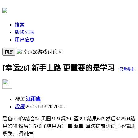
搜索
版块列表
用户信息
幸运28游戏讨论区
回复
[幸运28] 新手上路 更重要的是学习
只看楼主
楼主
汪雨鑫
收藏
2019-1-13 20:20:05
黑色0+4的结合04 黑圈212+绿39+蓝391 结果642 然后642*04结
果2568 然后2+5+6+8结果为21 单 da单 算法提前测试、不懂联
系我、/凋谢