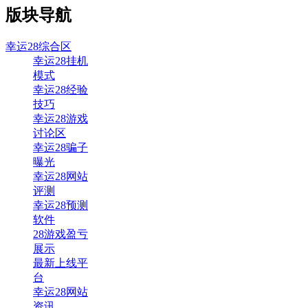
版块导航
幸运28综合区
幸运28挂机
模式
幸运28经验
技巧
幸运28游戏
讨论区
幸运28骗子
曝光
幸运28网站
评测
幸运28预测
软件
28游戏盈亏
展示
最新上线平
台
幸运28网站
资讯