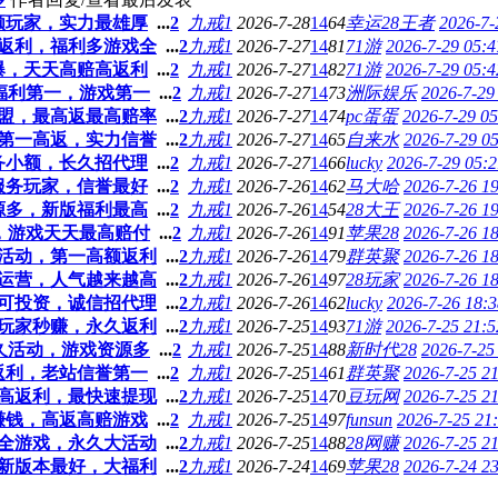
额玩家，实力最雄厚
...
2
九戒1
2026-7-28
14
64
幸运28王者
2026-7-
慨返利，福利多游戏全
...
2
九戒1
2026-7-27
14
81
71游
2026-7-29 05:4
火爆，天天高赔高返利
...
2
九戒1
2026-7-27
14
82
71游
2026-7-29 05:4
，福利第一，游戏第一
...
2
九戒1
2026-7-27
14
73
洲际娱乐
2026-7-29
联盟，最高返最高赔率
...
2
九戒1
2026-7-27
14
74
pc蛋蛋
2026-7-29 05
第一高返，实力信誉
...
2
九戒1
2026-7-27
14
65
自来水
2026-7-29 0
务小额，长久招代理
...
2
九戒1
2026-7-27
14
66
lucky
2026-7-29 05:2
，服务玩家，信誉最好
...
2
九戒1
2026-7-26
14
62
马大哈
2026-7-26 1
资源多，新版福利最高
...
2
九戒1
2026-7-26
14
54
28大王
2026-7-26 1
返，游戏天天最高赔付
...
2
九戒1
2026-7-26
14
91
苹果28
2026-7-26 1
大活动，第一高额返利
...
2
九戒1
2026-7-26
14
79
群英聚
2026-7-26 1
运营，人气越来越高
...
2
九戒1
2026-7-26
14
97
28玩家
2026-7-26 1
额可投资，诚信招代理
...
2
九戒1
2026-7-26
14
62
lucky
2026-7-26 18:3
，玩家秒赚，永久返利
...
2
九戒1
2026-7-25
14
93
71游
2026-7-25 21:5
永久活动，游戏资源多
...
2
九戒1
2026-7-25
14
88
新时代28
2026-7-25
额返利，老站信誉第一
...
2
九戒1
2026-7-25
14
61
群英聚
2026-7-25 2
高返利，最快速提现
...
2
九戒1
2026-7-25
14
70
豆玩网
2026-7-25 2
赚钱，高返高赔游戏
...
2
九戒1
2026-7-25
14
97
funsun
2026-7-25 21
最全游戏，永久大活动
...
2
九戒1
2026-7-25
14
88
28网赚
2026-7-25 2
，新版本最好，大福利
...
2
九戒1
2026-7-24
14
69
苹果28
2026-7-24 2