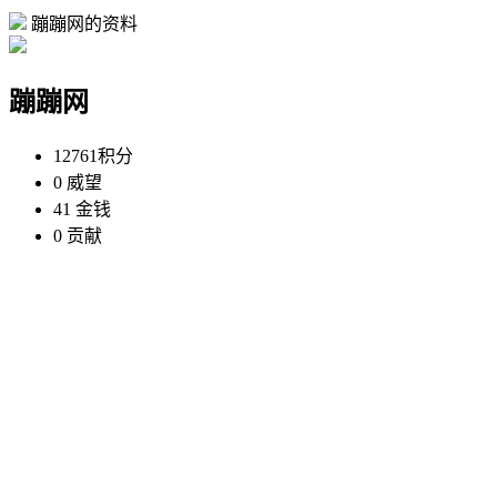
蹦蹦网的资料
蹦蹦网
12761
积分
0
威望
41
金钱
0
贡献