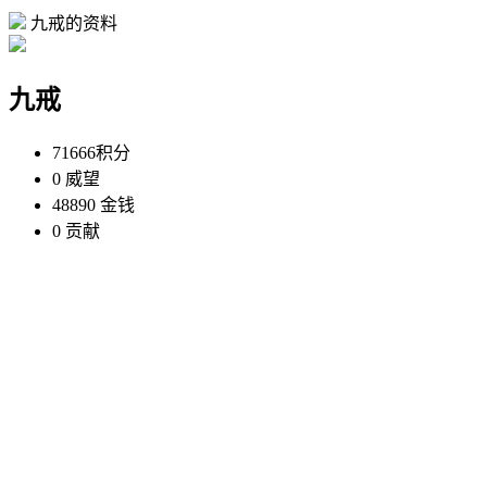
九戒的资料
九戒
71666
积分
0
威望
48890
金钱
0
贡献