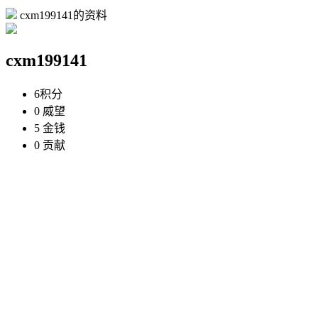
cxm199141的资料
cxm199141
6
积分
0
威望
5
金钱
0
贡献