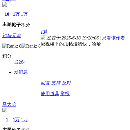
10
1万
1万
主题
帖子
积分
#
13
论坛元老
发表于 2025-6-18 19:20:06
|
只看该作者
鄙视楼下的顶帖没我快，哈哈
积分
12264
发消息
回复
支持
反对
使用道具
举报
马大哈
1
1万
1万
主题