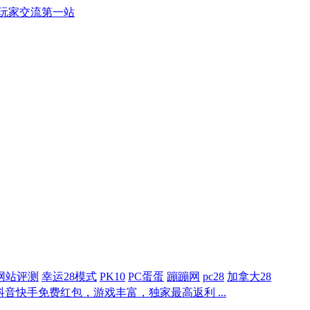
游戏玩家交流第一站
网站评测
幸运28模式
PK10
PC蛋蛋
蹦蹦网
pc28
加拿大28
音快手免费红包，游戏丰富，独家最高返利 ...