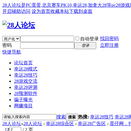
28人论坛是PC蛋蛋,北京赛车PK10,幸运28,加拿大28等pc28
开启辅助访问
设为首页
收藏本站
下载到桌面
找回密码
自动登录
密码
立即注册
登录
快捷导航
论坛首页
幸运28模式
幸运28技巧
28游戏交流
幸运28评测
28预测软件
骗子曝光
网赚项目
搜索
热搜:
幸运28技巧
幸运28
搜索
28人论坛
»
28人论坛
›
幸运28综合区
›
幸运28广告区
›
蛋仔网，抖
1
2
/ 2 页