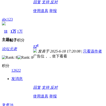
回复
支持
反对
使用道具
举报
abc123
11
1万
1万
主题
帖子
积分
#
12
论坛元老
发表于 2025-6-18 17:20:08
|
只看该作者
广告位，，坐下看看
积分
12622
发消息
回复
支持
反对
使用道具
举报
龙虎28