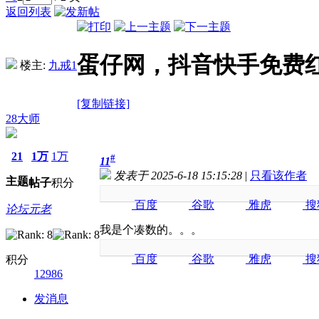
返回列表
蛋仔网，抖音快手免费
楼主:
九戒1
[复制链接]
28大师
21
1万
1万
#
11
发表于 2025-6-18 15:15:28
|
只看该作者
主题
帖子
积分
百度
谷歌
雅虎
搜
论坛元老
奇虎
我是个凑数的。。。
百度
谷歌
雅虎
搜
积分
12986
奇虎
发消息