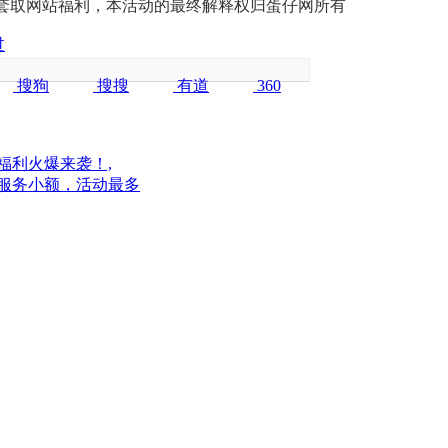
段套取网站福利，本活动的最终解释权归蛋仔网所有
过
搜狗
搜搜
有道
360
福利火爆来袭！,
，服务小额，活动最多