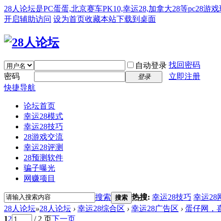
28人论坛是PC蛋蛋,北京赛车PK10,幸运28,加拿大28等pc28
开启辅助访问
设为首页
收藏本站
下载到桌面
找回密码
自动登录
密码
立即注册
登录
快捷导航
论坛首页
幸运28模式
幸运28技巧
28游戏交流
幸运28评测
28预测软件
骗子曝光
网赚项目
搜索
热搜:
幸运28技巧
幸运28
搜索
28人论坛
»
28人论坛
›
幸运28综合区
›
幸运28广告区
›
蛋仔网，喜
1
2
/ 2 页
下一页