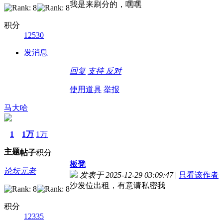
我是来刷分的，嘿嘿
积分
12530
发消息
回复
支持
反对
使用道具
举报
马大哈
1
1万
1万
主题
帖子
积分
板凳
论坛元老
发表于 2025-12-29 03:09:47
|
只看该作者
沙发位出租，有意请私密我
积分
12335