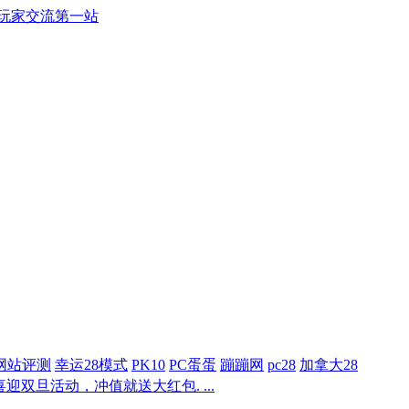
游戏玩家交流第一站
网站评测
幸运28模式
PK10
PC蛋蛋
蹦蹦网
pc28
加拿大28
迎双旦活动，冲值就送大红包. ...