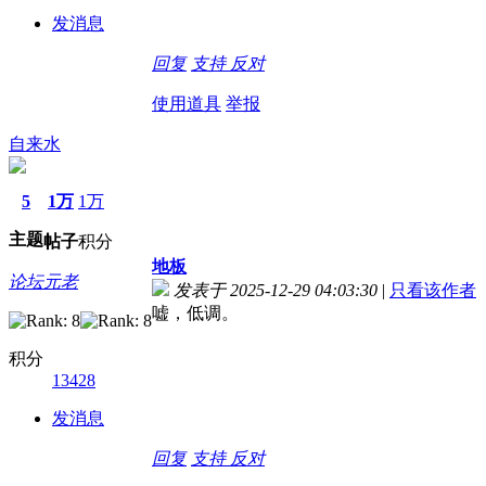
发消息
回复
支持
反对
使用道具
举报
自来水
5
1万
1万
主题
帖子
积分
地板
论坛元老
发表于 2025-12-29 04:03:30
|
只看该作者
嘘，低调。
积分
13428
发消息
回复
支持
反对