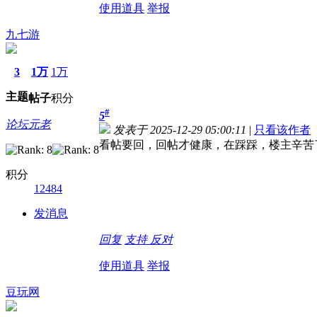
使用道具
举报
九七游
3
1万
1万
主题
帖子
积分
#
5
论坛元老
发表于 2025-12-29 05:00:11
|
只看该作者
看帖要回，回帖才健康，在踩踩，楼主辛苦
积分
12484
发消息
回复
支持
反对
使用道具
举报
豆玩网