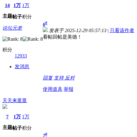
14
1万
1万
主题
帖子
积分
#
6
论坛元老
发表于 2025-12-29 05:57:13
|
只看该作者
看帖回帖是美德！
积分
12933
发消息
回复
支持
反对
使用道具
举报
天天来逛逛
7
1万
1万
主题
帖子
积分
#
7