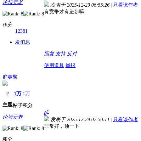
论坛元老
发表于 2025-12-29 06:55:26
|
只看该作者
有竞争才有进步嘛
积分
12381
发消息
回复
支持
反对
使用道具
举报
群英聚
2
1万
1万
主题
帖子
积分
#
8
论坛元老
发表于 2025-12-29 07:50:11
|
只看该作者
非常好，顶一下
积分