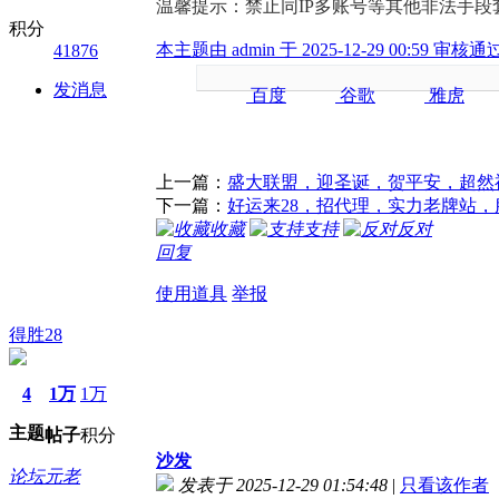
温馨提示：禁止同IP多账号等其他非法手
积分
本主题由 admin 于 2025-12-29 00:59 审核通
41876
发消息
百度
谷歌
雅虎
奇虎
上一篇：
盛大联盟，迎圣诞，贺平安，超然
下一篇：
好运来28，招代理，实力老牌站
收藏
支持
反对
回复
使用道具
举报
得胜28
4
1万
1万
主题
帖子
积分
沙发
论坛元老
发表于 2025-12-29 01:54:48
|
只看该作者