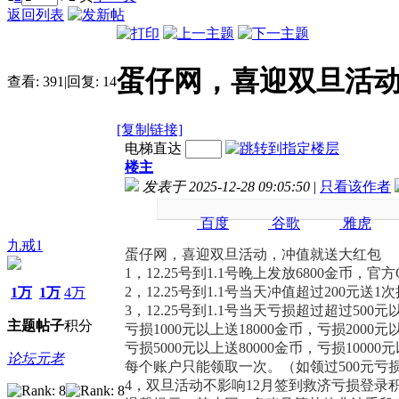
返回列表
蛋仔网，喜迎双旦活动
查看:
391
|
回复:
14
[复制链接]
电梯直达
楼主
发表于 2025-12-28 09:05:50
|
只看该作者
百度
谷歌
雅虎
奇虎
九戒1
蛋仔网，喜迎双旦活动，冲值就送大红包
1，12.25号到1.1号晚上发放6800金币，官
2，12.25号到1.1号当天冲值超过200元送
1万
1万
4万
3，12.25号到1.1号当天亏损超过超过500元
主题
帖子
积分
亏损1000元以上送18000金币，亏损2000元
亏损5000元以上送80000金币，亏损10000元
论坛元老
每个账户只能领取一次。（如领过500元亏
4，双旦活动不影响12月签到救济亏损登录