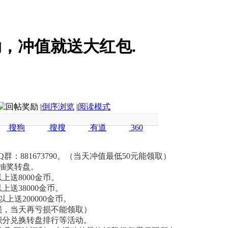
，冲值就送大红包.
|
倒序浏览
|
阅读模式
搜狗
搜搜
有道
360
方Q群：881673790。（当天冲值最低50元能领取）
1次抽奖转盘。
以上送8000金币。
以上送38000金币。
以上送200000金币。
损，当天再亏损不能领取）
积分兑换转盘排行等活动。