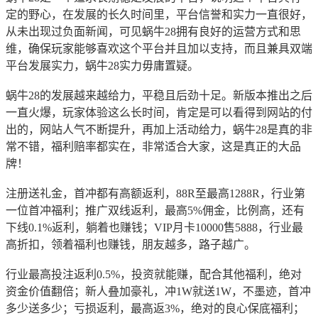
定的野心，在发展的长久时间里，平台信誉和实力一直很好，
从未出现过负面新闻，可见蜗牛28拥有良好的运营方式和思
维，确保玩家能够喜欢这个平台并且加以支持，而且兼具双端
平台发展实力，蜗牛28实力毋庸置疑。
蜗牛28的发展越来越给力，平稳且后劲十足。新版本推出之后
一直火爆，玩家体验这么长时间，肯定是可以看得到网站的付
出的，网站人气不断提升，再加上活动给力，蜗牛28是真的非
常不错，福利赔率都实在，非常适合大家，这是真正的大品
牌！
注册送礼金，首冲都有高额返利，88R至最高1288R，行业第
一位首冲福利；推广双线返利，最高5%佣金，比例高，还有
下线0.1%返利，躺着也赚钱；VIP月卡10000售5888，行业最
高折扣，领着福利也赚钱，朋友越多，路子越广。
行业最高投注返利0.5%，投资就能赚，配合其他福利，绝对
资金价值翻倍；新人叠加豪礼，冲1W就送1W，不墨迹，首冲
多少送多少；亏损返利，最高返3%，绝对的良心保底福利；