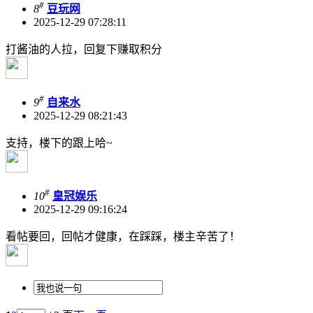
#
8
豆玩网
2025-12-29 07:28:11
打酱油的人拉，回复下赚取积分
#
9
自来水
2025-12-29 08:21:43
支持，楼下的跟上哈~
#
10
皇冠娱乐
2025-12-29 09:16:24
看帖要回，回帖才健康，在踩踩，楼主辛苦了！